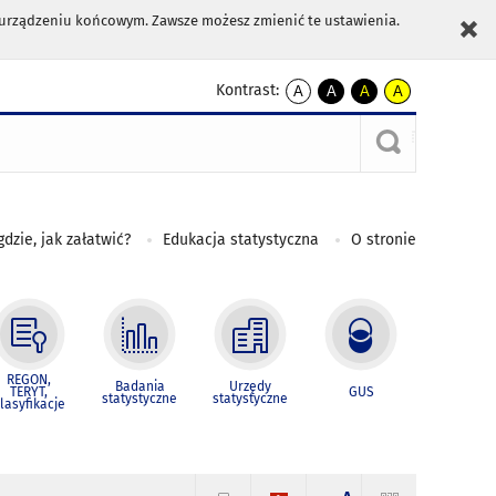
m urządzeniu końcowym. Zawsze możesz zmienić te ustawienia.
Kontrast:
A
A
A
A
kontrast
kontrast
kontrast
kontrast
domyślny
biały
żółty
czarny
tekst
tekst
tekst
na
na
na
czarnym
czarnym
żółtym
gdzie, jak załatwić?
Edukacja statystyczna
O stronie
REGON,
Badania
Urzędy
TERYT,
GUS
statystyczne
statystyczne
lasyfikacje