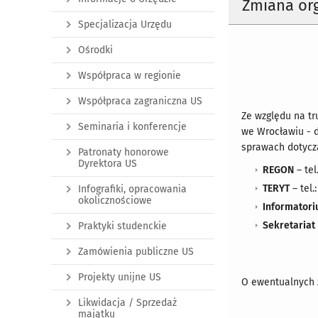
Zmiana org
Specjalizacja Urzędu
Ośrodki
Współpraca w regionie
Współpraca zagraniczna US
Ze względu na tr
Seminaria i konferencje
we Wrocławiu - 
sprawach dotycz
Patronaty honorowe
Dyrektora US
REGON
– tel
TERYT
– tel.
Infografiki, opracowania
okolicznościowe
Informator
Sekretariat
Praktyki studenckie
Zamówienia publiczne US
Projekty unijne US
O ewentualnych 
Likwidacja / Sprzedaż
majątku