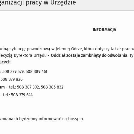
anizacji pracy w Urzędzie
INFORMACJA
udną sytuację powodziową w Jeleniej Górze, która dotyczy także praco
decyzją Dyrektora Urzędu -
Oddział zostaje zamknięty do odwołania
. T
ących:
.: 508 379 579, 508 389 461
: 508 379 826
ium
- tel.: 508 387 392, 508 385 832
- tel.: 508 379 644
zmianach będziemy informować na bieżąco.