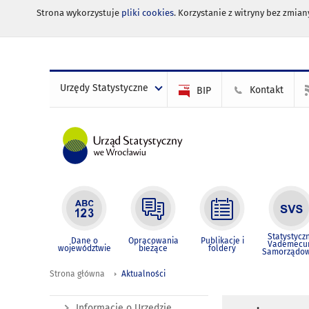
Strona wykorzystuje
pliki cookies
. Korzystanie z witryny bez zmi
Urzędy Statystyczne
Kontakt
BIP
Statystycz
Dane o
Opracowania
Publikacje i
Vademec
województwie
bieżące
foldery
Samorządo
Strona główna
Aktualności
Informacje o Urzędzie