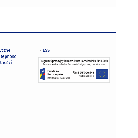
tyczne
ESS
stępności
tności