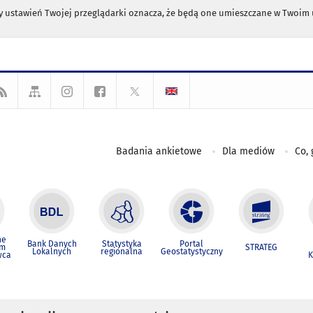
any ustawień Twojej przeglądarki oznacza, że będą one umieszczane w Twoi
Badania ankietowe
Dla mediów
Co, 
ne
Bank Danych
Statystyka
Portal
um
STRATEG
Lokalnych
regionalna
Geostatystyczny
wca
K