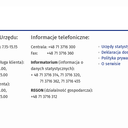
 Urzędu:
Informacje telefoniczne:
Urzędy statys
7.15-15.15
Centrala: +48 71 3716 300
Deklaracja do
Fax:
+48 71 3716 360
Polityka prywa
ługa klienta):
Informatorium
(informacja o
O serwisie
.00,
danych statystycznych)
:
15.00
+ 48 71 3716 314, 71 3716 320,
71 3716 362, 71 3716 455
enta)
:
.00,
REGON
(działalność gospodarcza)
:
15.00
+48 71 3716 312