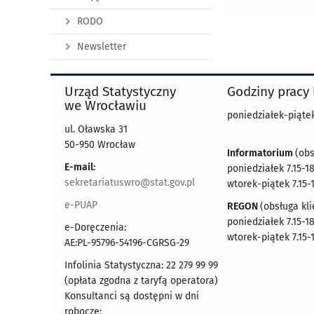
RODO
Newsletter
Urząd Statystyczny
Godziny pracy
we Wrocławiu
poniedziałek-piątek 
ul. Oławska 31
50-950 Wrocław
Informatorium
(obs
E-mail:
poniedziałek 7.15-18
sekretariatuswro@stat.gov.pl
wtorek-piątek 7.15-
e-PUAP
REGON
(obsługa kli
poniedziałek 7.15-18
e-Doręczenia:
wtorek-piątek 7.15-
AE:PL-95796-54196-CGRSG-29
Infolinia Statystyczna: 22 279 99 99
(opłata zgodna z taryfą operatora)
Konsultanci są dostępni w dni
robocze: