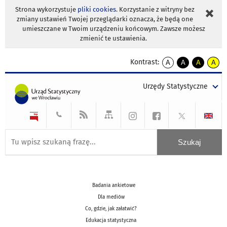
Strona wykorzystuje
pliki cookies
. Korzystanie z witryny bez
zmiany ustawień Twojej przeglądarki oznacza, że będą one
umieszczane w Twoim urządzeniu końcowym. Zawsze możesz
zmienić te ustawienia.
Kontrast:
A
A
A
A
kontrast
kontrast
kontrast
kontra
domyślny
biały
żółty
czarny
Urzędy Statystyczne
tekst
tekst
tekst
na
na
na
czarnym
czarnym
żółtym
Badania ankietowe
Dla mediów
Co, gdzie, jak załatwić?
Edukacja statystyczna