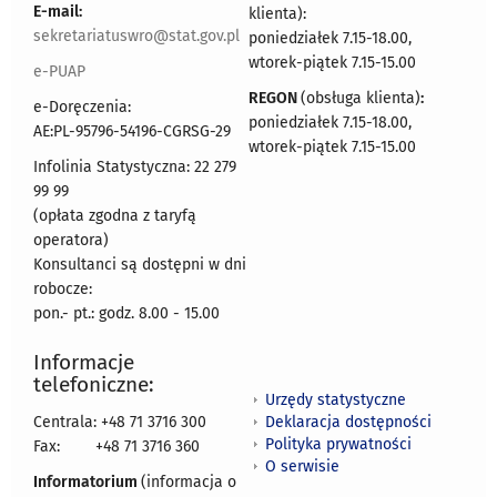
E-mail:
klienta):
sekretariatuswro@stat.gov.pl
poniedziałek 7.15-18.00,
wtorek-piątek 7.15-15.00
e-PUAP
REGON
(obsługa klienta)
:
e-Doręczenia:
poniedziałek 7.15-18.00,
AE:PL-95796-54196-CGRSG-29
wtorek-piątek 7.15-15.00
Infolinia Statystyczna: 22 279
99 99
(opłata zgodna z taryfą
operatora)
Konsultanci są dostępni w dni
robocze:
pon.- pt.: godz. 8.00 - 15.00
Informacje
telefoniczne:
Urzędy statystyczne
Deklaracja dostępności
Centrala: +48 71 3716 300
Polityka prywatności
Fax:
+48 71 3716 360
O serwisie
Informatorium
(informacja o