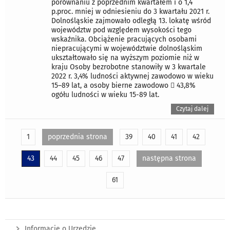
porównaniu z poprzednim kwartałem i o 1,4
p.proc. mniej w odniesieniu do 3 kwartału 2021 r.
Dolnośląskie zajmowało odległą 13. lokatę wśród
województw pod względem wysokości tego
wskaźnika. Obciążenie pracujących osobami
niepracującymi w województwie dolnośląskim
ukształtowało się na wyższym poziomie niż w
kraju Osoby bezrobotne stanowiły w 3 kwartale
2022 r. 3,4% ludności aktywnej zawodowo w wieku
15–89 lat, a osoby bierne zawodowo  43,8%
ogółu ludności w wieku 15-89 lat.
Czytaj dalej
1
poprzednia strona
39
40
41
42
43
44
45
46
47
następna strona
61
Informacje o Urzędzie