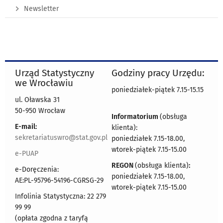
Newsletter
Urząd Statystyczny
Godziny pracy Urzędu:
we Wrocławiu
poniedziałek-piątek 7.15-15.15
ul. Oławska 31
50-950 Wrocław
Informatorium
(obsługa
E-mail:
klienta):
sekretariatuswro@stat.gov.pl
poniedziałek 7.15-18.00,
wtorek-piątek 7.15-15.00
e-PUAP
REGON
(obsługa klienta)
:
e-Doręczenia:
poniedziałek 7.15-18.00,
AE:PL-95796-54196-CGRSG-29
wtorek-piątek 7.15-15.00
Infolinia Statystyczna: 22 279
99 99
(opłata zgodna z taryfą