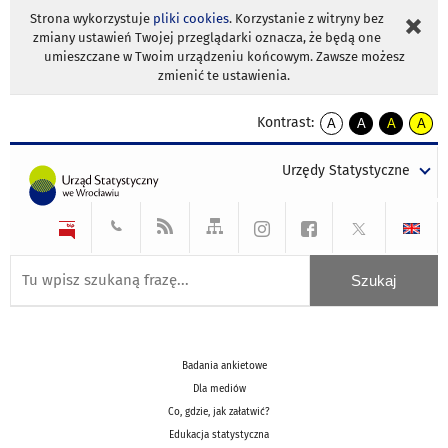
Strona wykorzystuje
pliki cookies
. Korzystanie z witryny bez
zmiany ustawień Twojej przeglądarki oznacza, że będą one
umieszczane w Twoim urządzeniu końcowym. Zawsze możesz
zmienić te ustawienia.
Kontrast:
A
A
A
A
kontrast
kontrast
kontrast
kontra
domyślny
biały
żółty
czarny
Urzędy Statystyczne
tekst
tekst
tekst
na
na
na
czarnym
czarnym
żółtym
Badania ankietowe
Dla mediów
Co, gdzie, jak załatwić?
Edukacja statystyczna