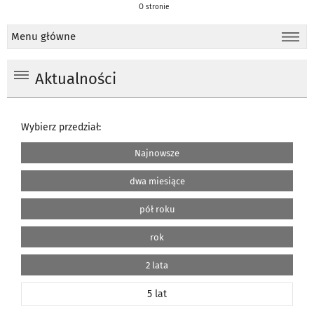
O stronie
Menu główne
Aktualności
Wybierz przedział:
Najnowsze
dwa miesiące
pół roku
rok
2 lata
5 lat