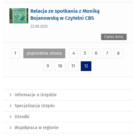
Relacja ze spotkania z Moniką
Bojanowską w Czytelni CBS
22.08.2025
Czytaj dalej
1
poprzednia strona
4
5
6
7
8
9
10
11
12
Informacje o Urzędzie
Specjalizacja Urzędu
Ośrodki
Współpraca w regionie