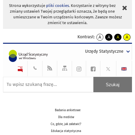
Strona wykorzystuje
pliki cookies
. Korzystanie z witryny bez
zmiany ustawień Twojej przeglądarki oznacza, że będą one
umieszczane w Twoim urządzeniu końcowym. Zawsze możesz
zmienić te ustawienia.
Kontrast:
A
A
A
A
kontrast
kontrast
kontrast
kontra
domyślny
biały
żółty
czarny
Urzędy Statystyczne
tekst
tekst
tekst
na
na
na
czarnym
czarnym
żółtym
Badania ankietowe
Dla mediów
Co, gdzie, jak załatwić?
Edukacja statystyczna