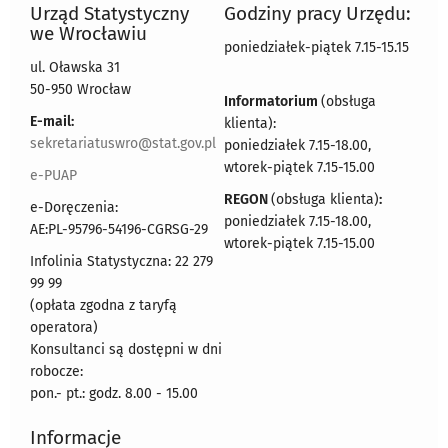
Urząd Statystyczny
Godziny pracy Urzędu:
we Wrocławiu
poniedziałek-piątek 7.15-15.15
ul. Oławska 31
50-950 Wrocław
Informatorium
(obsługa
E-mail:
klienta):
sekretariatuswro@stat.gov.pl
poniedziałek 7.15-18.00,
wtorek-piątek 7.15-15.00
e-PUAP
REGON
(obsługa klienta)
:
e-Doręczenia:
poniedziałek 7.15-18.00,
AE:PL-95796-54196-CGRSG-29
wtorek-piątek 7.15-15.00
Infolinia Statystyczna: 22 279
99 99
(opłata zgodna z taryfą
operatora)
Konsultanci są dostępni w dni
robocze:
pon.- pt.: godz. 8.00 - 15.00
Informacje